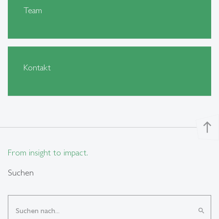
Team
Kontakt
north
From insight to impact.
Suchen
search