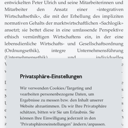
entwickelten Peter Ulrich und seine Mitarbeiterinnen und
Mitarbeiter den Ansatz einer «integrativen
Wirtschaftsethik», die mit der Erhellung des impliziten
normativen Gehalts der marktwirtschaftlichen «Sachlogik»
ansetzt; sie bettet diese in eine umfassende Perspektive
ethisch vernünftigen Wirtschaftens ein, in der eine
lebensdienliche Wirtschafts- und Gesellschaftsordnung
(Ordnungsethik), integre Unternehmens­führung
(Unternehmensethik) und individuelles
Verantwortungsbewusstsein (Bürgerethik) als je
wechselseitige Voraus­setzungen wahrgenommen werden.
Privatsphäre-Einstellungen
Das «neue IWE» knüpft dem Sinn und Geist nach an die
Wir verwenden Cookies/Targeting und
«integrative Wirtschaftsethik» an, insbesondere an das
vearbeiten personenbezogene Daten, um
Mehrebenenmodell von Ordnungsethik,
Ergebnisse zu messen bzw. den Inhalt unserer
Unternehmensethik und Bürgerethik. Zugleich ist es das
Website abzustimmen. Da wir Ihre Privatsphäre
erklärte Ziel, die St. Galler Wirtschaftsethik
schätzen, bitten wir Sie um Erlaubnis. Sie
weiterzuentwickeln, indem eine stärkere Brückenfunktion
können Ihre Einwilligung jederzeit in den
zwischen Begründungs- und Anwendungsdiskurs,
"Privatsphäreneinstellungen" ändern/anpassen.