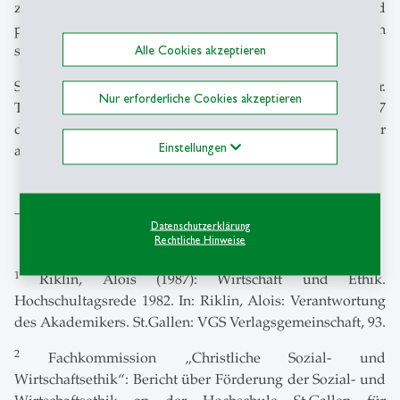
zwischen begründeten moralischen Standpunkten und
praktischen Implementierungen, herausgearbeitet werden
Alle Cookies akzeptieren
soll.
Seit 2011 steht das IWE unter der Leitung von Prof. Dr.
Nur erforderliche Cookies akzeptieren
Thomas Beschorner und Prof. Dr. Florian Wettstein. 2017
durften wir Prof. Dr. Martin Kolmar als weiteren Direktor
Einstellungen
am IWE begrüssen.
______
Datenschutzerklärung
Rechtliche Hinweise
1
Riklin, Alois (1987): Wirtschaft und Ethik.
Hochschultagsrede 1982. In: Riklin, Alois: Verantwortung
des Akademikers. St.Gallen: VGS Verlagsgemeinschaft, 93.
2
Fachkommission „Christliche Sozial- und
Wirtschaftsethik“: Bericht über Förderung der Sozial- und