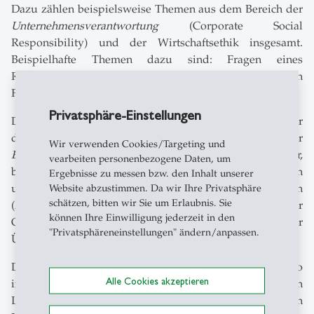
Dazu zählen beispielsweise Themen aus dem Bereich der
Unternehmensverantwortung
(Corporate Social
Responsibility) und der Wirtschaftsethik insgesamt.
Beispielhafte Themen dazu sind: Fragen eines
Responsible Leadership, die Herausbildung von
Finanzmarktinstutionen, oder Korruptionsfragen.
Privatsphäre-Einstellungen
Damit zusammenhängend, teilweise aber
darüberhinausgehend, stellen Fragen im Bereich einer
Wir verwenden Cookies/Targeting und
Ethik der Digitalisierung
einen weiteren Schwerpunkt dar,
vearbeiten personenbezogene Daten, um
beispielsweise Fragen zu Mensch-Maschine-Interaktionen
Ergebnisse zu messen bzw. den Inhalt unserer
und zur Roboterethik, Entwicklung neuer Technologien
Website abzustimmen. Da wir Ihre Privatsphäre
schätzen, bitten wir Sie um Erlaubnis. Sie
(z.B. Blockchains), neue Formen gesellschaftlicher
können Ihre Einwilligung jederzeit in den
Governance (z.B. Social Credit-Systeme) oder Fragen einer
"Privatsphäreneinstellungen" ändern/anpassen.
Überwachungsgesellschaft.
Die unterschiedlichen Schwerpunkte spiegeln sich ebenso
Alle Cookies akzeptieren
in unseren Forschungsarbeiten wie in unseren
Lehrtätigkeiten wider – sowohl in der grundständigen