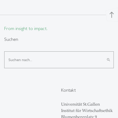
north
From insight to impact.
Suchen
search
Kontakt
Universität St.Gallen
Institut für Wirtschaftsethik
Blumenbergplatz 9