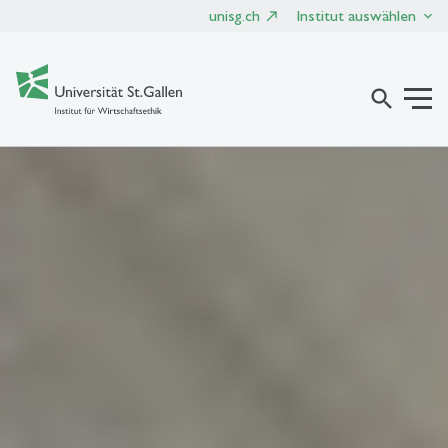
unisg.ch
Institut auswählen
search