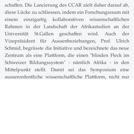
schaffen. Die Lancierung des CCAR zielt daher darauf ab,
diese Lücke zu schliessen, indem ein Forschungsraum mit
einem einzigartig kollaborativen wissenschaftlichen
Rahmen in der Landschaft der Afrikastudien an der
Universität St.Gallen geschaffen wird. Auch der
Vizepräsident für Aussenbeziehungen, Prof. Ulrich
Schmid, begrüsste die Initiative und bezeichnete das neue
Zentrum als eine Plattform, die einen "blinden Fleck im
Schweizer Bildungssystem" - nämlich Afrika - in den
Mittelpunkt stellt. Damit sei das Symposium eine
ausserordentliche wissenschaftliche Plattform, nicht nur
für das Institut, sondern für die ganze Schweiz.
Auch der Geschäftsführer des Kompetenzzentrums, Dr.
Thierry Ngosso, betonte in seiner Rede die Bedeutung
des Kompetenzzentrums. Er freut sich, dass der Afrika-
Diskurs an der Universität St.Gallen nun an Boden
gewinnt, denn nicht nur Afrikanerinnen und Afrikaner
sollten über Afrika sprechen. Es gibt noch viel zu tun, um