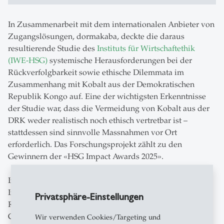
In Zusammenarbeit mit dem internationalen Anbieter von
Zugangslösungen, dormakaba, deckte die daraus
resultierende Studie des
Instituts für Wirtschaftethik
(IWE-HSG)
systemische Herausforderungen bei der
Rückverfolgbarkeit sowie ethische Dilemmata im
Zusammenhang mit Kobalt aus der Demokratischen
Republik Kongo auf. Eine der wichtigsten Erkenntnisse
der Studie war, dass die Vermeidung von Kobalt aus der
DRK weder realistisch noch ethisch vertretbar ist –
stattdessen sind sinnvolle Massnahmen vor Ort
erforderlich. Das Forschungsprojekt zählt zu den
Gewinnern der «HSG Impact Awards 2025».
Infolgedessen trat dormakaba im Jahr 2024 der wichtigen
Initiative «The Hub for Child Labour Prevention and
Privatsphäre-Einstellungen
Remediation» bei, die unter der Leitung von «Save the
Children» und «The Center for Child Rights and
Wir verwenden Cookies/Targeting und