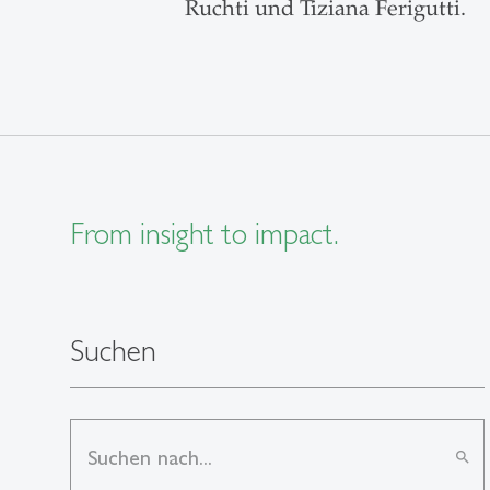
Ruchti und Tiziana Ferigutti.
From insight to impact.
Suchen
search