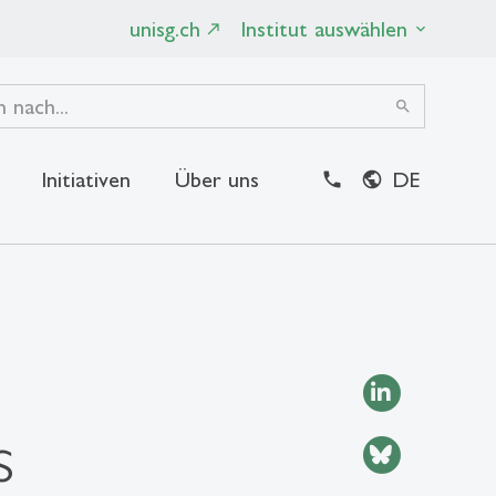
unisg.ch
Institut auswählen
search
Initiativen
Über uns
DE
close
s