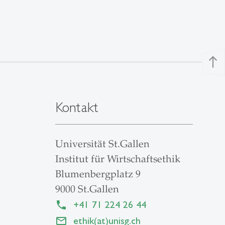
north
Kontakt
Universität St.Gallen
Institut für Wirtschaftsethik
Blumenbergplatz 9
9000 St.Gallen
+41 71 224 26 44
ethik(at)unisg.ch